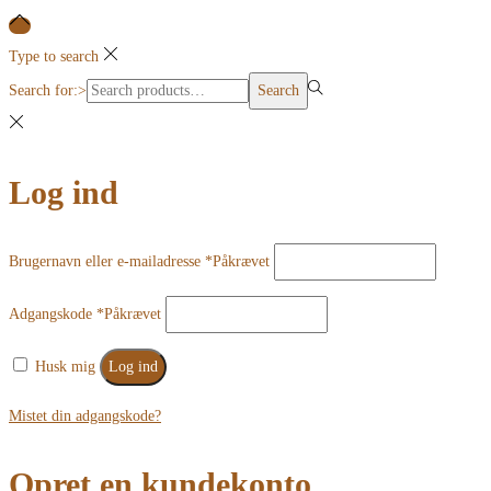
Type to search
Search for:>
Search
Log ind
Brugernavn eller e-mailadresse
*
Påkrævet
Adgangskode
*
Påkrævet
Husk mig
Log ind
Mistet din adgangskode?
Opret en kundekonto