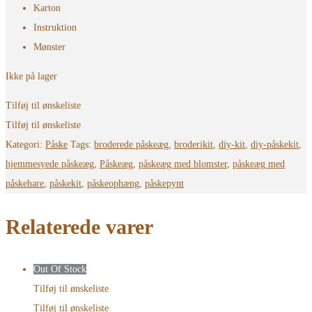
Karton
Instruktion
Mønster
Ikke på lager
Tilføj til ønskeliste
Tilføj til ønskeliste
Kategori:
Påske
Tags:
broderede påskeæg
,
broderikit
,
diy-kit
,
diy-påskekit
,
hjemmesyede påskeæg
,
Påskeæg
,
påskeæg med blomster
,
påskeæg med
påskehare
,
påskekit
,
påskeophæng
,
påskepynt
Relaterede varer
Out Of Stock
Tilføj til ønskeliste
Tilføj til ønskeliste