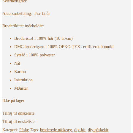
Sværhedsgrad:
Aldersanbefaling: Fra 12 år
Broderikittet indeholder:
Broderistof i 100% hør (10 tr./cm)
DMC broderigarn i 100% OEKO-TEX certificeret bomuld
Sytråd i 100% polyester
Nål
Karton
Instruktion
Mønster
Ikke på lager
Tilføj til ønskeliste
Tilføj til ønskeliste
Kategori:
Påske
Tags:
broderede påskeæg
,
diy-kit
,
diy-påskekit
,