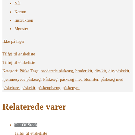
Nål
Karton
Instruktion
Mønster
Ikke på lager
Tilføj til ønskeliste
Tilføj til ønskeliste
Kategori:
Påske
Tags:
broderede påskeæg
,
broderikit
,
diy-kit
,
diy-påskekit
,
hjemmesyede påskeæg
,
Påskeæg
,
påskeæg med blomster
,
påskeæg med
påskehare
,
påskekit
,
påskeophæng
,
påskepynt
Relaterede varer
Out Of Stock
Tilføj til ønskeliste