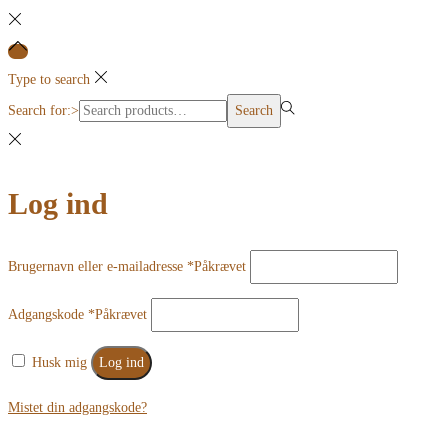
Type to search
Search for:>
Search
Log ind
Brugernavn eller e-mailadresse
*
Påkrævet
Adgangskode
*
Påkrævet
Husk mig
Log ind
Mistet din adgangskode?