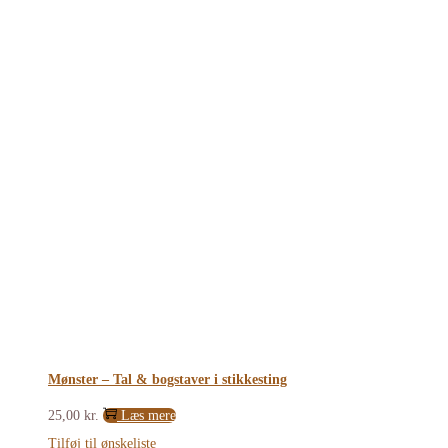
Mønster – Tal & bogstaver i stikkesting
25,00
kr.
Læs mere
Tilføj til ønskeliste